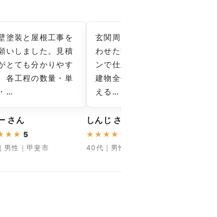
壁塗装と屋根工事を
玄関周りの雰囲気に合
11
願いしました。見積
わせた落ち着いたトー
と
がとても分かりやす
ンで仕上げてもらい、
を
、各工程の数量・単
建物全体が調和して見
れ
・…
える…
ま…
ー さん
しんじ さん
まさよ
★
★
★
5
★
★
★
★
★
4.33
★
★
★
代｜男性｜甲斐市
40代｜男性｜南アルプス市
50代