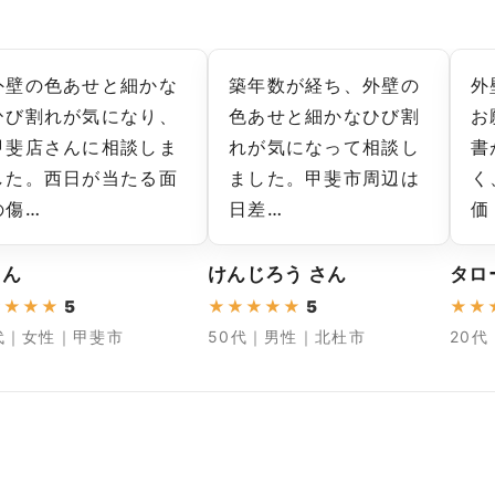
外壁の色あせと細かな
築年数が経ち、外壁の
外
ひび割れが気になり、
色あせと細かなひび割
お
甲斐店さんに相談しま
れが気になって相談し
書
した。西日が当たる面
ました。甲斐市周辺は
く
の傷…
日差…
価
さん
けんじろう さん
タロ
★
★
★
★
5
★
★
★
★
★
5
★
★
代｜女性｜甲斐市
50代｜男性｜北杜市
20