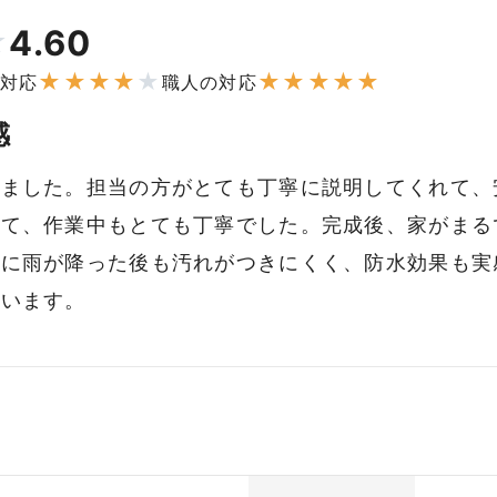
4.60
★
★
★
★
★
★
★
★
★
★
★
対応
職人の対応
感
しました。担当の方がとても丁寧に説明してくれて、
来て、作業中もとても丁寧でした。完成後、家がまる
特に雨が降った後も汚れがつきにくく、防水効果も実
思います。