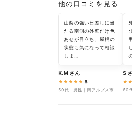
他の口コミを見る
山梨の強い日差しに当
たる南側の外壁だけ色
あせが目立ち、屋根の
状態も気になって相談
しま…
K.M さん
S 
★
★
★
★
★
5
★
50代｜男性｜南アルプス市
60