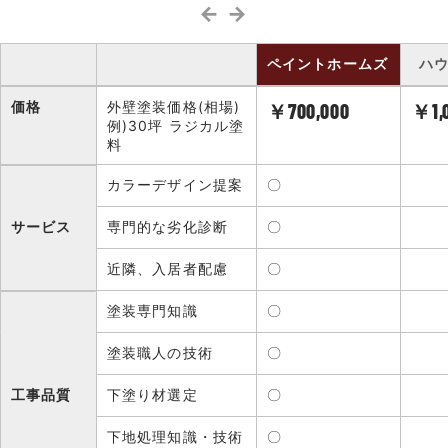
← →
ペイントホームズ
ハ
価格
外壁塗装価格(相場)
￥700,000
￥1,
例)30坪 ラジカル塗
料
カラーデザイン提案
〇
サービス
専門的な劣化診断
〇
近隣、入居者配慮
〇
塗装専門知識
〇
塗装職人の技術
〇
工事品質
下塗り材選定
〇
下地処理知識・技術
〇