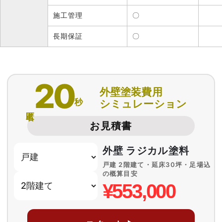
施工管理
〇
長期保証
〇
20
外壁塗装費用
秒
シミュレーション
匿名
お見積書
外壁 ラジカル塗料
戸建 2階建て・延床30坪・足場込
の概算目安
¥553,000