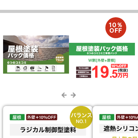
10％
OFF
← →