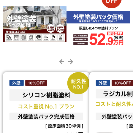
OFF
← →