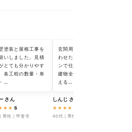
壁塗装と屋根工事を
玄関周りの雰囲気に合
11
願いしました。見積
わせた落ち着いたトー
と
がとても分かりやす
ンで仕上げてもらい、
を
、各工程の数量・単
建物全体が調和して見
れ
・…
える…
ま…
ー さん
しんじ さん
まさよ
★
★
★
5
★
★
★
★
★
4.33
★
★
★
代｜男性｜甲斐市
40代｜男性｜南アルプス市
50代