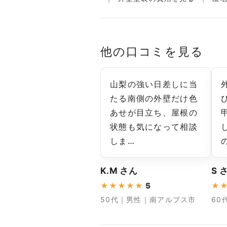
他の口コミを見る
山梨の強い日差しに当
たる南側の外壁だけ色
あせが目立ち、屋根の
状態も気になって相談
しま…
K.M さん
S 
★
★
★
★
★
5
★
50代｜男性｜南アルプス市
60