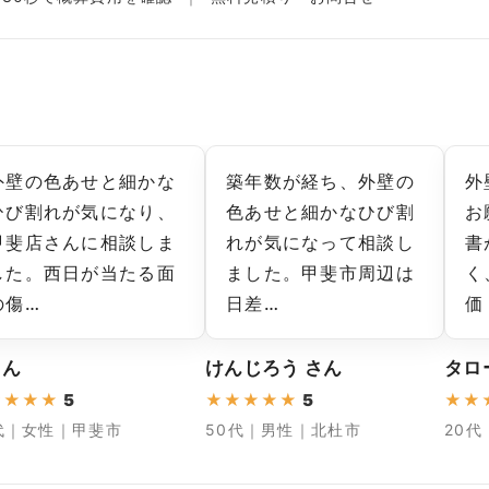
外壁の色あせと細かな
築年数が経ち、外壁の
外
ひび割れが気になり、
色あせと細かなひび割
お
甲斐店さんに相談しま
れが気になって相談し
書
した。西日が当たる面
ました。甲斐市周辺は
く
の傷…
日差…
価
さん
けんじろう さん
タロ
★
★
★
★
5
★
★
★
★
★
5
★
★
代｜女性｜甲斐市
50代｜男性｜北杜市
20