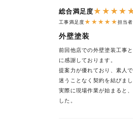
★
★
★
★
総合満足度
★
★
★
★
★
工事満足度
担当者
外壁塗装
前回他店での外壁塗装工事
に感謝しております。
提案力が優れており、素人
迷うことなく契約を結びま
実際に現場作業が始まると
した。