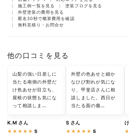
施工例一覧を見る
塗装ブログを見る
外壁塗装の費用を見る
匿名30秒で概算費用を確認
無料見積り・お問合せ
他の口コミを見る
山梨の強い日差しに
外壁の色あせと細か
築
当たる南側の外壁だ
なひび割れが気にな
の
け色あせが目立ち、
り、甲斐店さんに相
び
屋根の状態も気にな
談しました。西日が
相
って相談しま…
当たる面の傷…
市
K.M さん
S さん
けん
★
★
★
★
★
5
★
★
★
★
★
5
★
★